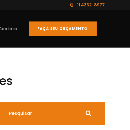
11 4352-8977
Contato
FAÇA SEU ORÇAMENTO
res