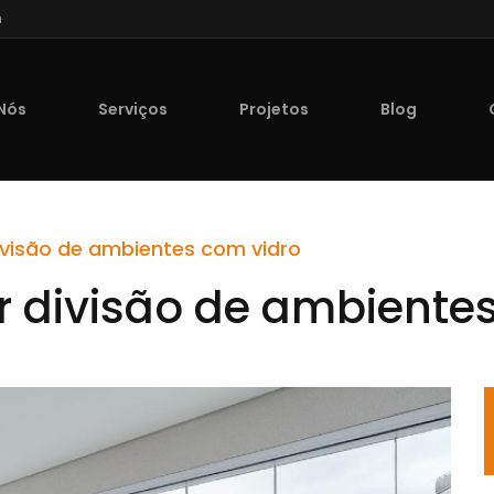
n
Nós
Serviços
Projetos
Blog
ivisão de ambientes com vidro
r divisão de ambiente