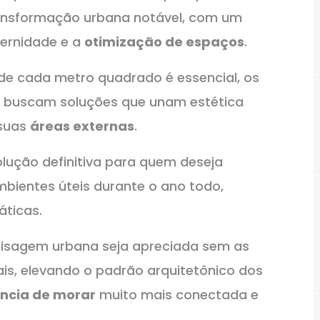
ansformação urbana notável, com um
dernidade e a
otimização de espaços
.
de cada metro quadrado é essencial, os
 buscam soluções que unam estética
 suas
áreas externas
.
ução definitiva para quem deseja
bientes úteis durante o ano todo,
áticas.
aisagem urbana seja apreciada sem as
nais, elevando o padrão arquitetônico dos
ncia de morar
muito mais conectada e