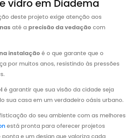
de vidro em Diadema
ção deste projeto exige atenção aos
anas
até a
precisão da vedação
com
na instalação
é o que garante que o
a por muitos anos, resistindo às pressões
s.
l
é garantir que sua visão da cidade seja
do sua casa em um verdadeiro oásis urbano.
ofisticação do seu ambiente com as melhores
ion
está pronta para oferecer projetos
 ponta e um design que valoriza cada