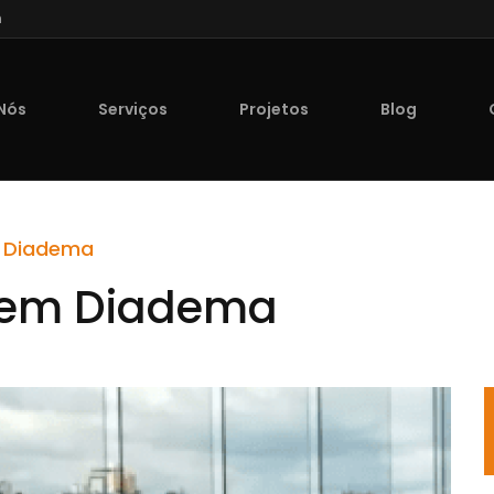
n
Nós
Serviços
Projetos
Blog
m Diadema
o em Diadema