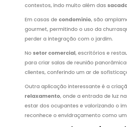
contextos, indo muito além das
sacada
Em casas de
condomínio
, são amplame
gourmet, permitindo o uso da churras
perder a integração com o jardim.
No
setor comercial
, escritórios e res
para criar salas de reunião panorâmic
clientes, conferindo um ar de sofistic
Outra aplicação interessante é a criaç
relaxamento
, onde a entrada de luz 
estar dos ocupantes e valorizando o imó
reconhece o envidraçamento como um u